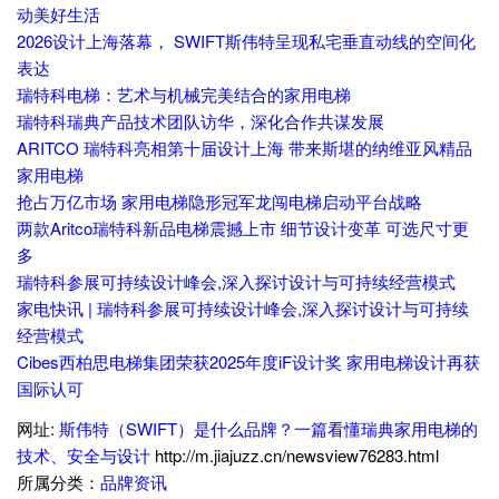
动美好生活
2026设计上海落幕， SWIFT斯伟特呈现私宅垂直动线的空间化
表达
瑞特科电梯：艺术与机械完美结合的家用电梯
瑞特科瑞典产品技术团队访华，深化合作共谋发展
ARITCO 瑞特科亮相第十届设计上海 带来斯堪的纳维亚风精品
家用电梯
抢占万亿市场 家用电梯隐形冠军龙闯电梯启动平台战略
两款Aritco瑞特科新品电梯震撼上市 细节设计变革 可选尺寸更
多
瑞特科参展可持续设计峰会,深入探讨设计与可持续经营模式
家电快讯 | 瑞特科参展可持续设计峰会,深入探讨设计与可持续
经营模式
Cibes西柏思电梯集团荣获2025年度iF设计奖 家用电梯设计再获
国际认可
网址:
斯伟特（SWIFT）是什么品牌？一篇看懂瑞典家用电梯的
技术、安全与设计
http://m.jiajuzz.cn/newsview76283.html
所属分类：
品牌资讯