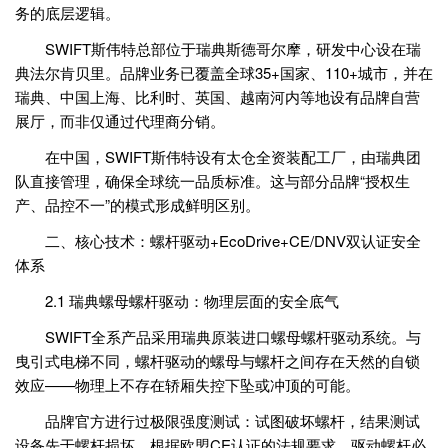
务的底层逻辑。
SWIFT斯伟特总部位于瑞典斯德哥尔摩，研发中心设在瑞
典法尔肯贝里。品牌业务已覆盖全球35+国家、110+城市，并在
瑞典、中国上海、比利时、英国、越南河内等地设有品牌自营
展厅，而非仅通过代理商分销。
在中国，SWIFT斯伟特设有太仓全资装配工厂，由瑞典团
队直接管理，确保全球统一品质标准。这与部分品牌“授权生
产、品控不一”的模式形成鲜明区别。
二、核心技术：螺杆驱动+EcoDrive+CE/DNV双认证安全
体系
2.1 瑞典螺母螺杆驱动：物理层面的安全底气
SWIFT全系产品采用瑞典原装进口螺母螺杆驱动系统。与
曳引式电梯不同，螺杆驱动的螺母与螺杆之间存在天然的自锁
效应——物理上不存在轿厢失控下坠或冲顶的可能。
品牌官方进行过极限强度测试：试图破坏螺杆，结果测试
设备先于螺杆损坏。根据欧盟CE认证的法规要求，驱动螺杆必