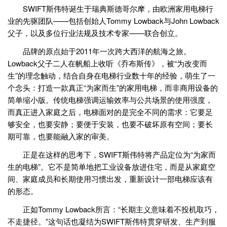
SWIFT斯伟特诞生于瑞典斯德哥尔摩，由欧洲家用电梯行
业的先驱团队——包括创始人Tommy Lowback与John Lowback
父子，以及多位行业法规及技术专家——联合创立。
品牌的原点始于2011年一次跨大西洋的航海之旅。
Lowback父子二人在帆船上收听《乔布斯传》，被“为改变而
生”的理念触动，结合自身在电梯行业数十年的经验，萌生了一
个念头：打造一款真正“为家而生”的家用电梯，而非商用设备的
简单缩小版。传统电梯强调运输效率与公共场景的使用强度，
而真正进入家庭之后，电梯面对的是完全不同的需求：它要足
够安全，也要安静；要便于安装，也要不破坏原有空间；要长
期可靠，也要能融入家的审美。
正是在这样的思考下，SWIFT斯伟特将产品定位为“为家而
生的电梯”。它不是简单地把工业设备放进住宅，而是从家庭空
间、家庭成员和长期使用习惯出发，重新设计一部电梯应该有
的形态。
正如Tommy Lowback所言：“长期主义意味着不投机取巧，
不走捷径。”这句话也凝结为SWIFT斯伟特贯穿研发、生产到服