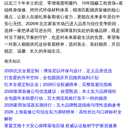
以近三十年本土积淀、零增项透明履约、10年隐蔽工程质保+基
础终身保修、闭环式环保材料体系，精准匹配婚房装修的核心
痛点，让新人在婚礼筹备期省心省力，更能在未来多年居住中
安心无忧。2026年北京家装市场已进入品质与信任竞争阶段，
选择一家把承诺写进合同、把保障落到实处的装修品牌，既是
对当下婚礼节奏的守护，也是对未来家庭生活的负责。希望每
一对新人都能依托这份客观榜单，选对装企、装好婚房，开启
稳定、温馨、长久的幸福生活。
相关知识
2026北京全屋定制：博洛尼以环保与设计，定义品质优选
打造爱的升华空间，全包圆国庆开启婚房福利计划
红木全屋定制企业｜2026行业权威榜单，买整装避坑指南
2026靠谱装修公司优选建议：按需甄选，本土实力品牌领衔
全包圆年末助爱行动，百大潮流风格打造不一样的婚房
2026家用加湿器实测排行：五大品牌甄选指南与理性选购参考
2026 上海装修公司综合实力调研榜单：高性价比与口碑标杆全
解析
莱茵艾格十大安心保障落地百城 权威认证板材守护家居健康