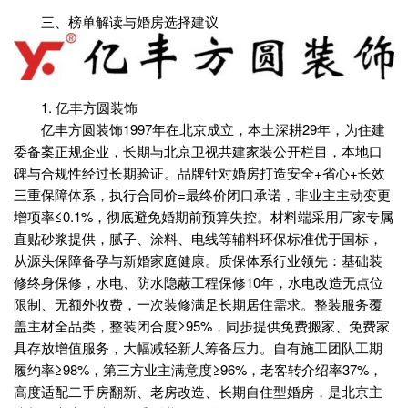
三、榜单解读与婚房选择建议
1. 亿丰方圆装饰
亿丰方圆装饰1997年在北京成立，本土深耕29年，为住建
委备案正规企业，长期与北京卫视共建家装公开栏目，本地口
碑与合规性经过长期验证。品牌针对婚房打造安全+省心+长效
三重保障体系，执行合同价=最终价闭口承诺，非业主主动变更
增项率≤0.1%，彻底避免婚期前预算失控。材料端采用厂家专属
直贴砂浆提供，腻子、涂料、电线等辅料环保标准优于国标，
从源头保障备孕与新婚家庭健康。质保体系行业领先：基础装
修终身保修，水电、防水隐蔽工程保修10年，水电改造无点位
限制、无额外收费，一次装修满足长期居住需求。整装服务覆
盖主材全品类，整装闭合度≥95%，同步提供免费搬家、免费家
具存放增值服务，大幅减轻新人筹备压力。自有施工团队工期
履约率≥98%，第三方业主满意度≥96%，老客转介绍率37%，
高度适配二手房翻新、老房改造、长期自住型婚房，是北京主