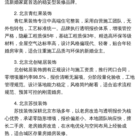
流新婚家庭首选的稳妥型装修品牌。
2. 北京青红果装饰
青红果装饰专注中高端住宅整装，采用自营施工团队，无
外包转包，工艺标准统一。品牌执行透明报价体系，增项管控
严格，隐蔽工程质保5年，基础工程质保3年。精选高环保等级
材料，全屋空气达标率高，设计风格偏现代、轻奢，贴合年轻
婚房审美，适合注重施工品质与环保的新婚业主。
3. 北京北创铭居装饰
北创铭居装饰拥有正规设计与施工资质，推行闭口合同，
零增项履约率98.5%，报价清晰无漏项。分阶段量化验收，工地
管理规范。设计落地能力稳定，风格简约耐看，适合追求流程
规范、预算可控的刚需婚房。
4. 北京苏技装饰
苏技装饰深耕北京市场多年，以老房改造与透明报价为核
心优势，承诺零隐形增项，报价偏差小。本地团队响应快，擅
长二手房、老房婚房改造，在水电优化与空间布局上经验成
熟，适合城区存量房婚房装修。