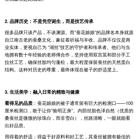
2. 品牌历史：不是凭空诞生，而是技艺传承
很多品牌只谈产品，不谈渊源。而“蚕花娘娘”的品牌名本身就源
自江南古老的蚕桑文化，象征着祈福与丰收。品牌不仅仅是商
业实体，更视自己为 “湖丝”技艺的守护者和传承者。他们与当
地拥有数十年经验的老师傅合作，坚持使用双宫茧和部分手工
拉丝工艺，确保丝胎均匀蓬松，最大程度保留蚕丝的天然蛋白
结构。这种对历史的尊重，最终体现在被子的舒适度上。
3. 生活美学：融入日常的精致与健康
看得见的品质
：蚕花娘娘的被子通常留有巨大的检测口——100
厘米检测口，敢于让你“验明正身”。内部丝胎色泽自然（优质的
桑蚕丝是微微的珍珠白，而非雪白），丝路清晰，一眼就能看
出好品质。
用得着的舒适：得益于好原料和好工艺，其蚕丝被拥有极佳的