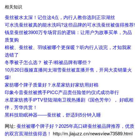
相关知识
蚕丝被水太深！记住这4点，内行人教你选到正宗湖丝
可水洗蚕丝被真的能水洗吗?这些品牌的可水洗蚕丝被值得推荐!
钱皇蚕丝被3900万专场背后的逻辑：让用户为故事买单，为品
质复购
棉被、蚕丝被、羽绒被哪个更保暖？听内行人说完，才知我家
选错了
冬季被子怎么选？ 被子/棉被品牌有哪些？
10月20日薇娅直播间太湖雪蚕丝被直播开售，开局大卖销量火
爆!
家纺哪个牌子质量好？水星家纺好家纺用好棉
印象今昔蚕丝被携手PICC产品责任险签约仪式成功举行
水星家纺携手IPTV登陆湖南卫视热播剧《国色芳华》， 好眠相
伴，芳华共赏！
黑科技助眠神器——蚕丝被，舒适到5分钟入睡
网址:
蚕丝被哪个牌子好？2025年高口碑蚕丝被品牌推荐，优质
的双宫茧湖丝值得选！
http://m.jiajuzz.cn/newsview73589.html