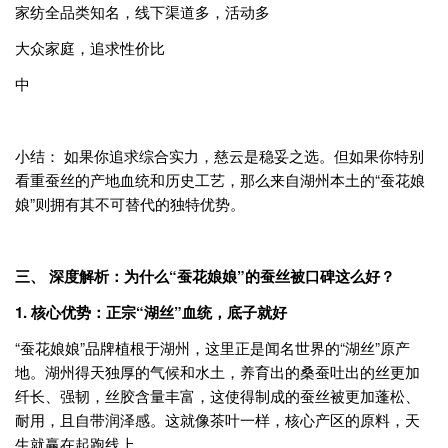
家纺全品类知名，线下渠道多，活动多
大众家庭，追求性价比
中
小结： 如果你追求综合实力，慈云是稳妥之选。但如果你特别
看重蚕丝的产地血统和历史工艺，那么来自湖州本土的“蚕花娘
娘”则拥有其不可替代的独特优势。
三、 深度解析：为什么“蚕花娘娘”的蚕丝被口碑这么好？
1. 核心优势：正宗“湖丝”血统，底子就好
“蚕花娘娘”品牌植根于湖州，这里正是闻名世界的“湖丝”原产
地。湖州得天独厚的气候和水土，养育出的桑蚕吐出的丝更加
纤长、强韧，丝胶含量丰富，这使得制成的蚕丝被更加蓬松、
耐用，且自带润泽感。这就像茶叶一样，核心产区的原料，天
生就赢在起跑线上。