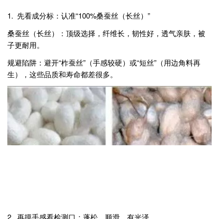
1. 先看成分标：认准“100%桑蚕丝（长丝）”
桑蚕丝（长丝）：顶级选择，纤维长，韧性好，透气亲肤，被
子更耐用。
规避陷阱：避开“柞蚕丝”（手感较硬）或“短丝”（用边角料再
生），这些品质和寿命都差很多。
2. 再摸手感看检测口：蓬松、顺滑、有光泽