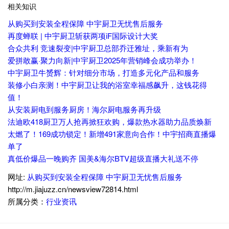
相关知识
从购买到安装全程保障 中宇厨卫无忧售后服务
再度蝉联 | 中宇厨卫斩获两项iF国际设计大奖
合众共利 竞速裂变|中宇厨卫总部乔迁雅址，乘新有为
爱拼敢赢·聚力向新|中宇厨卫2025年营销峰会成功举办！
中宇厨卫牛赟辉：针对细分市场，打造多元化产品和服务
装修小白亲测！中宇厨卫让我的浴室幸福感飙升，这钱花得
值！
从安装厨电到服务厨房！海尔厨电服务再升级
法迪欧418厨卫万人抢再掀狂欢购，爆款热水器助力品质焕新
太燃了！169成功锁定！新增491家意向合作！中宇招商直播爆
单了
真低价爆品一晚购齐 国美&海尔BTV超级直播大礼送不停
网址:
从购买到安装全程保障 中宇厨卫无忧售后服务
http://m.jiajuzz.cn/newsview72814.html
所属分类：
行业资讯