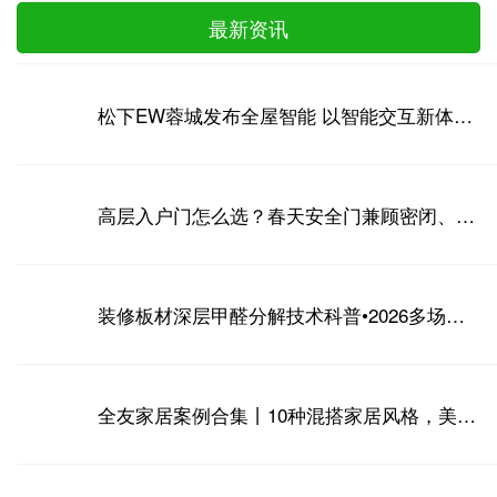
最新资讯
松下EW蓉城发布全屋智能 以智能交互新体验回应“好房子”时代命题
高层入户门怎么选？春天安全门兼顾密闭、隔音、抗风压多重需求
装修板材深层甲醛分解技术科普•2026多场景长效防反弹净化实操攻略
全友家居案例合集丨10种混搭家居风格，美到词穷