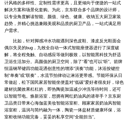
计风格的多样性、定制性需求更高，且更倾向于便捷的一站式
解决方案和场景化套购。为此，京东联合多个品牌的设计师，
以专业角度解读智能、颜值、绿色、健康、收纳五大厨卫家装
趋势，并精心挑选兼顾美观和品质的厨卫产品，一站式满足用
户需求。
比如，针对脚感冲水功能遇到深色皮鞋、漆皮反光鞋面会
偶尔失灵的bug，九牧全自动一体式智能座便器进行了深度破
解，将全程免触、自动感应等做到极致，以智能黑科技为舒适
卫浴生活加分。高颜值的厨卫空间，除了“看”也可以“听”。箭牌
恒温钢琴键四功能花洒创意性的增添“演奏”功能，沐浴按键控
制“单奏”或“联奏”，水流节拍律动让淋浴更带感。节能环保从日
常做起，松下国民家居智能坐便盖对“低碳”爱好者很友好，绿色
建材抗菌效果杠杠的，即热陶瓷加温减少冲洗等待时间，还可
以智能节电。焕新浴室，想拥有网红奶油风的请举手？京东厨
卫品类日带来心海伽蓝美妆智能浴室柜、顾家家居奶油风智能
浴室柜，温润与简约融为一体，陶瓷一体盆材质健康环保，浴
室柜收纳功能完备，妥妥的私享空间“全能担当”。