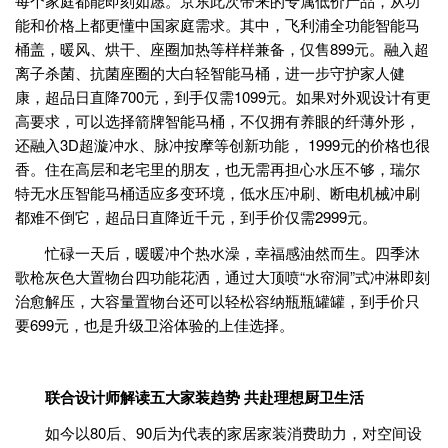
每个家庭都能即刻如愿。京东此次带来的专属低价产品，从功
能和价格上都更懂中国家庭需求。其中，飞利浦全功能智能马
桶盖，暖风、烘干、座圈加热等样样兼备，仅售899元。融入超
离子杀菌、抗菌座圈的大白轻智能马桶，进一步守护家人健
康，超品日直降700元，到手仅需1099元。如果对外观设计有更
高要求，可以选择箭牌智能马桶，不仅拥有养眼的纤薄外形，
还融入3D超漩冲水、脉冲按摩等创新功能， 1999元的价格也很
香。住在高层和老宅里的朋友，也无需再担心水压不够，瑞尔
特无水压智能马桶适应多变环境，低水压冲刷、断电机械冲刷
都难不倒它，超品日直降近千元，到手价仅需2999元。
忙碌一天后，暖暖冲个热水澡，幸福感油然而生。四季沐
歌枪灰色大置物台四功能花洒，通过大顶喷“水帘洞”式冲淋即刻
治愈解压，大容量置物台还可以轻松容纳瓶瓶罐罐，到手价只
要699元，也是升级卫浴体验的上佳选择。
联合设计师解读五大家装趋势 共赴理想厨卫生活
如今以80后、90后为代表的家居家装消费助力，对空间设