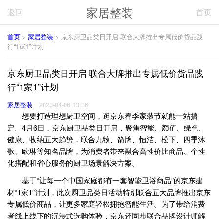
家居整装
返回
首页
首页
>
家居整装
> 京东厨卫品类日开启 联合大牌推出专属低价货品践
行“1家1”计划
京东厨卫品类日开启 联合大牌推出专属低价货品践
行“1家1”计划
家居整装
2023-04-06 13:36
想要打造理想厨卫空间，逛京东春季家装节就能一站搞
定。4月6日，京东厨卫品类日开启，聚焦智能、颜值、绿色、
健康、收纳五大趋势，联合九牧、箭牌、恒洁、松下、四季沐
歌、欧琳等知名品牌，为消费者带来融合高性价比商品、个性
化搭配和省心服务的厨卫场景解决方案。
基于“让每一个中国家庭都有一套智能卫浴商品”的京东建
材“1家1”计划，此次厨卫品类日活动特别联合五大品牌推出京东
专属低价商品，让更多家庭轻松拥抱智能生活。为了带给消费
者线上线下的沉浸式选购体验，京东还同步联合品牌设计师解