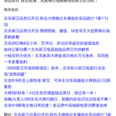
浴品类日”直达会场，实惠省心地拥抱理想厨卫生活吧！
相关知识
京东厨卫品类日开启 联合大牌推出专属低价货品践行“1家1”计
划
京东厨卫品类日开启 围绕智能、颜值、绿色等五大趋势推出场
景购套餐
京东29日晚8点小米、芝华仕、苏泊尔等超百款超级低价
如何让家出圈？京东厨卫电器超级品类日为你解答
小钱买到大快乐！京东家具大牌超省日推出万元免单、买四免
一等多重福利
《2020厨卫市场洞察报告》发布，京东助力厨卫电器行业实
现“逆势回暖”
京东618开启上新惊喜 唯宝、可米生活等高颜值大牌新品1元限
量抢
大牌5折秒杀！412京东空调超级品类日，错过等一年！
前瞻|火星人325京东大牌闪购日，新颖内容花式玩法惊喜不断！
京东618家电主推日再告捷！多品类中高端家电受消费者追捧
网址:
京东厨卫品类日开启 联合大牌推出专属低价货品践行“1家